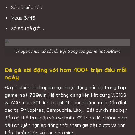
Xổ số siêu tốc
Mega 6/45
Xổ số thế giới,…
Chuyên mục xổ số nổi trội trong top game hot 789win
Đá gà sôi động với hơn 400+ trận đấu mỗi
ngày
Đá gà chính là chuyên mục hoạt động nổi trội trong
top
game hot 789win
. Hệ thống đang liên kết cùng WS168
và AOG, cam kết liên tục phát sóng những màn đấu đỉnh
cao tại Philippines, Campuchia, Lào,… Bất cứ khi nào bạn
đều có thể truy cập vào website để theo dõi những màn
đấu chuyên nghiệp đồng thời tham gia đặt cược và rinh
tiền thưởng lớn về tay cho mình.