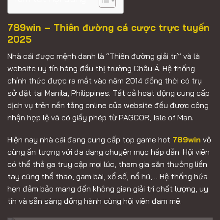
789win – Thiên đường cá cược trực tuyến
2025
Nhà cái được mệnh danh là “Thiên đường giải trí” và là
website uy tín hàng đầu thị trường Châu Á. Hệ thống
chính thức được ra mắt vào năm 2014 đồng thời có trụ
sở đặt tại Manila, Philippines. Tất cả hoạt động cung cấp
dịch vụ trên nền tảng online của website đều được công
nhận hợp lệ và có giấy phép từ PAGCOR, Isle of Man.
Hiện nay nhà cái đang cung cấp top game hot
789win
vô
cùng ấn tượng với đa dạng chuyên mục hấp dẫn. Hội viên
có thể thả ga truy cập mọi lúc, tham gia săn thưởng liền
tay cùng thể thao, gam bài, xổ số, nổ hũ,… Hệ thống hứa
hẹn đảm bảo mang đến không gian giải trí chất lượng, uy
tín và sẵn sàng đồng hành cùng hội viên đam mê.