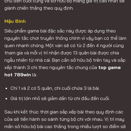
chủ đến cuối cùng và sở hữu bộ mang giá trị cao nhất sẽ
giành chiến thắng theo quy định.
Mậu Binh
Siêu phẩm game bài đặc sắc này được áp dụng theo
nguyên tắc chơi truyền thống chính vì vậy bạn có thể làm
quen nhanh chóng. Một ván sẽ có từ 2 đến 4 người cùng
tham gia và mỗi vị trí nhận được 13 quân bài được chia
ngẫu nhiên từ nhà cái. Bạn cần sở hữu bộ trên tay và sắp
xếp thành 3 chi theo nguyên tắc chung của
top game
hot 789win
là:
Chi 1 và 2 có 5 quân, chi cuối chứa 3 lá bài.
Giá trị lớn nhỏ sẽ giảm dần từ chi đầu đến cuối.
Sau khi kết thúc thời gian sắp xếp bài theo quy định các
cửa sẽ tiến hành so sánh từng bộ chi với nhau. Vị trí may
mắn sở hữu bộ bài cao thắng trong nhiều lượt so điểm sẽ