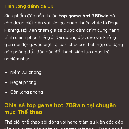
Tiền long đánh cá Jili
Siêu phẩm đặc sắc thuộc
top game hot 789win
này
còn được biết đến với tên gọi quen thuộc khác là Royal
Fishing. Hội viên tham gia sẽ được đắm chìm cùng hành
trình chinh phục thế giới đại dương độc đáo với không
gian sôi động. Đặc biệt tại bàn chơi còn tích hợp đa dạng
các phòng đấu đặc sắc để thành viên lựa chọn trải
nghiệm như:
Niềm vui phòng
Regal phòng
Càn long phòng
Chia sẻ top game hot 789win tại chuyên
mục Thể thao
Thế giới thể thao sôi động với hàng trăm sự kiện độc đáo
liên tục được cập nhật tại website mỗi ngày. Đặc biệt hệ