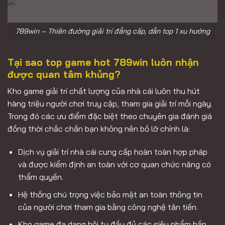
789win – Thiên đường giải trí đẳng cấp, dẫn top 1 xu hướng
Tại sao top game hot 789win luôn nhận
được quan tâm khủng?
Kho game giải trí chất lượng của nhà cái luôn thu hút
hàng triệu người chơi truy cập, tham gia giải trí mỗi ngày.
Trong đó các ưu điểm đặc biệt theo chuyên gia đánh giá
đồng thời chắc chắn bạn không nên bỏ lỡ chính là:
Dịch vụ giải trí nhà cái cung cấp hoàn toàn hợp pháp
và được kiểm định an toàn với cơ quan chức năng có
thẩm quyền.
Hệ thống chú trọng việc bảo mật an toàn thông tin
của người chơi tham gia bằng công nghệ tân tiến.
Kho game đa dạng hội tụ đầy đủ các siêu phẩm hấp