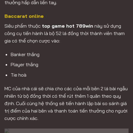
thưởng hấp dẫn liền tay.
Baccarat online
Siêu phẩm thuộc
top game hot 789win
này sử dụng
công cụ tiến hành là bộ 52 lá đồng thời thành viên tham
gia có thể chọn cược vào:
Banker thắng
Player thắng
Tie hoà
MC của nhà cái sẽ chia cho các cửa mỗi bên 2 lá bài ngẫu
nhiên từ bộ đồng thời có thể rút thêm 1 quân theo quy
định. Cuối cùng hệ thống sẽ tiến hành lập bài so sánh giá
trị điểm của hai bên và thanh toán tiền thưởng cho người
cược chính xác.