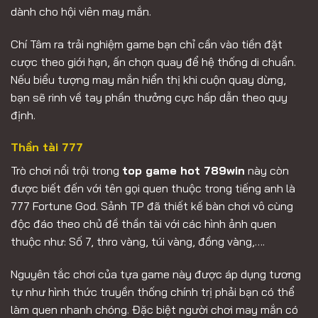
dành cho hội viên may mắn.
Chí Tâm ra trải nghiệm game bạn chỉ cần vào tiền đặt
cược theo giới hạn, ấn chọn quay để hệ thống di chuẩn.
Nếu biểu tượng may mắn hiển thị khi cuộn quay dừng,
bạn sẽ rinh về tay phần thưởng cực hấp dẫn theo quy
định.
Thần tài 777
Trò chơi nổi trội trong
top game hot 789win
này còn
được biết đến với tên gọi quen thuộc trong tiếng anh là
777 Fortune God. Sảnh TP đã thiết kế bàn chơi vô cùng
độc đáo theo chủ đề thần tài với các hình ảnh quen
thuộc như: Số 7, thro vàng, túi vàng, đồng vàng,….
Nguyên tắc chơi của tựa game này được áp dụng tương
tự như hình thức truyền thống chính trị phải bạn có thể
làm quen nhanh chóng. Đặc biệt người chơi may mắn có