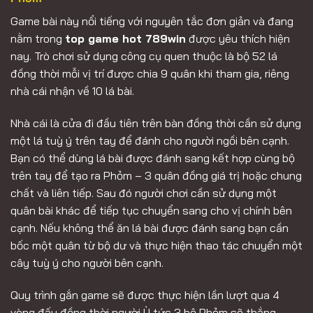
Game bài này nổi tiếng với nguyên tắc đơn giản và đang
nằm trong
top game hot 789win
được yêu thích hiện
nay. Trò chơi sử dụng công cụ quen thuộc là bộ 52 lá
đồng thời mỗi vị trí được chia 9 quân khi tham gia, riêng
nhà cái nhận về 10 lá bài.
Nhà cái là cửa đi đầu tiên trên bàn đồng thời cần sử dụng
một lá tuỳ ý trên tay để đánh cho người ngồi bên cạnh.
Bạn có thể dùng lá bài được đánh sang kết hợp cùng bộ
trên tay để tạo ra Phỏm – 3 quân đồng giá trị hoặc chung
chất và liên tiếp. Sau đó người chơi cần sử dụng một
quân bài khác để tiếp tục chuyển sang cho vị chính bên
cạnh. Nếu không thể ăn lá bài được đánh sang bạn cần
bốc một quân từ bộ dư và thực hiện thao tác chuyển một
cây tuỳ ý cho người bên cạnh.
Quy trình gắn game sẽ được thực hiện lần lượt qua 4
vòng đấu đồng thời người Ù tức 3 bộ Phỏm sẽ thắng.