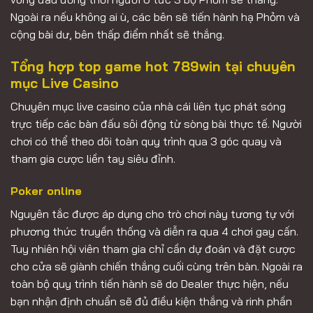
Ngoài ra nếu không ai ù, các bên sẽ tiến hành hạ Phỏm và
cộng bài dư, bên thấp điểm nhất sẽ thắng.
Tổng hợp top game hot 789win tại chuyên
mục Live Casino
Chuyên mục live casino của nhà cái liên tục phát sóng
trực tiếp các bàn đấu sôi động từ sòng bài thực tế. Người
chơi có thể theo dõi toàn quy trình qua 3 góc quay và
tham gia cược liền tay siêu đỉnh.
Poker online
Nguyên tắc được áp dụng cho trò chơi này tương tự với
phương thức truyền thống và diễn ra qua 4 chơi gay cấn.
Tuy nhiên hội viên tham gia chỉ cần dự đoán và đặt cược
cho cửa sẽ giành chiến thắng cuối cùng trên bàn. Ngoài ra
toàn bộ quy trình tiến hành sẽ do Dealer thực hiện, nếu
bạn nhận định chuẩn sẽ đủ điều kiện thắng và rinh phần