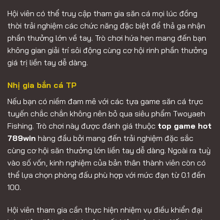
Hội viên có thể truy cập tham gia săn cá mọi lúc đồng
thời trải nghiệm các chức năng đặc biệt để thả ga nhận
phần thưởng lớn về tay. Trò chơi hứa hẹn mang đến bạn
không gian giải trí sôi động cùng cơ hội rinh phần thưởng
giá trị liền tay dễ dàng.
Nhị gia bắn cá TP
Nếu bạn có niềm đam mê với các tựa game săn cá trực
tuyến chắc chắn không nên bỏ qua siêu phẩm Twoyaeh
Fishing. Trò chơi này được đánh giá thuộc
top game hot
789win
hàng đầu bởi mang đến trải nghiệm đặc sắc
cùng cơ hội săn thưởng lớn liền tay dễ dàng. Ngoài ra tuỳ
vào số vốn, kinh nghiệm của bản thân thành viên còn có
thể lựa chọn phòng đấu phù hợp với mức đạn từ 0.1 đến
100.
Hội viên tham gia cần thực hiện nhiệm vụ điều khiển đại